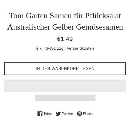
Tom Garten Samen für Pflücksalat
Australischer Gelber Gemüsesamen
Normaler
€1,49
Preis
inkl. MwSt. zzgl.
Versandkosten
IN DEN WARENKORB LEGEN
Auf Facebook teilen
Auf Twitter twittern
Auf Pinterest pinnen
Teilen
Twittern
Pinnen