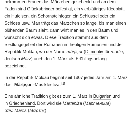
bekommen Frauen das Märzchen geschenkt und an dem
Faden sind Glücksbringer befestigt, ein vierblättriges Kleeblatt,
ein Hufeisen, ein Schornsteinfeger, ein Schlüssel oder ein
Schloss usw. Man trägt das Märzchen so lange, bis man einen
blühenden Baum sieht, dann wirft man es in den Baum und
wünscht sich etwas. Diese Tradition stammt aus dem
Siedlungsgebiet der Rumänen im heutigen Rumänien und der
Republik Moldau, wo der Name
mărțișor
(
Diminutiv
für
martie
,
deutsch
März
) auch den 1. März als Frühlingsanfang
bezeichnet.
In der Republik Moldau beginnt seit 1967 jedes Jahr am 1. März
[1]
das „
Mărțișor
“-Musikfestival.
Eine ähnliche Tradition gibt es zum 1. März in
Bulgarien
und
in
Griechenland
. Dort wird sie
Marteniza
(
Мартеница
)
bzw.
Martis
(
Μάρτης
)