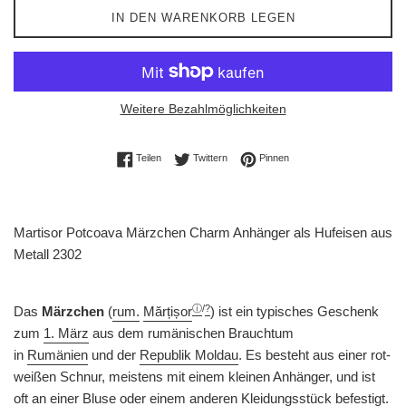
IN DEN WARENKORB LEGEN
Weitere Bezahlmöglichkeiten
Auf Facebook teilen
Auf Twitter twittern
Auf Pinterest pinnen
Teilen
Twittern
Pinnen
Martisor Potcoava Märzchen Charm Anhänger als Hufeisen aus
Metall 2302
ⓘ
/
?
Das
Märzchen
(
rum.
Mărțișor
) ist ein typisches Geschenk
zum
1. März
aus dem rumänischen Brauchtum
in
Rumänien
und der
Republik Moldau
. Es besteht aus einer rot-
weißen Schnur, meistens mit einem kleinen Anhänger, und ist
oft an einer Bluse oder einem anderen Kleidungsstück befestigt.