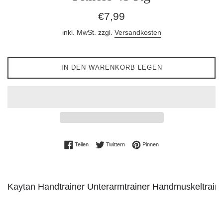
Normaler
€7,99
Preis
inkl. MwSt. zzgl.
Versandkosten
IN DEN WARENKORB LEGEN
Auf Facebook teilen
Auf Twitter twittern
Auf Pinterest pinnen
Teilen
Twittern
Pinnen
Kaytan Handtrainer Unterarmtrainer Handmuskeltrain