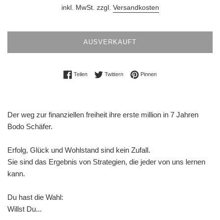
Preis
inkl. MwSt. zzgl.
Versandkosten
AUSVERKAUFT
Auf Facebook teilen
Auf Twitter twittern
Auf Pinterest pinnen
Teilen
Twittern
Pinnen
Der weg zur finanziellen freiheit ihre erste million in 7 Jahren
Bodo Schäfer.
Erfolg, Glück und Wohlstand sind kein Zufall.
Sie sind das Ergebnis von Strategien, die jeder von uns lernen
kann.
Du hast die Wahl:
Willst Du...