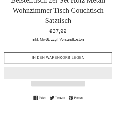
Beistelltisch 2er Set Holz Metall
Wohnzimmer Tisch Couchtisch
Satztisch
Normaler
€37,99
Preis
inkl. MwSt. zzgl.
Versandkosten
IN DEN WARENKORB LEGEN
Auf Facebook teilen
Auf Twitter twittern
Auf Pinterest pinnen
Teilen
Twittern
Pinnen